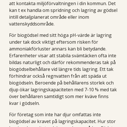
att kontakta miljöförvaltningen i din kommun. Det
kan t ex handla om spridning och lagring av gödsel
intill detaljplanerat område eller inom
vattenskyddsområde.
För biogödsel med sitt höga pH-värde är lagring
under tak dock viktigt eftersom risken för
ammoniakförluster annars kan bli betydande.
Erfarenheter visar att stabila svämtäcken ofta inte
bildas naturligt och därför rekommenderas tak på
biogödselbehållare vid längre tids lagring. Ett tak
förhindrar också regnvatten från att späda ut
biogödseln. Beroende på behållarens storlek och
djup ökar lagringskapaciteten med 7-10 % med tak
över behållaren samtidigt som mer kväve finns
kvar i gödseln.
För företag som inte har djur omfattas inte
biogödsel av kravet på lagringskapacitet. Hur stor