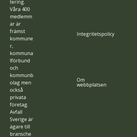
tering.
Våra 400
medlemm
ar är
främst
Integritetspolicy
kommune
r,
kommuna
lförbund
och
kommunb
Om
olag men
webbplatsen
också
privata
företag.
Avfall
Sverige är
ägare till
bransche