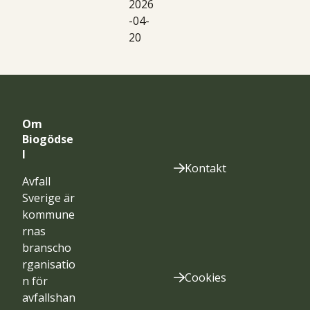
2026
-04-
20
Om
Biogödse
l
Kontakt
Avfall
Sverige är
kommune
rnas
branscho
rganisatio
Cookies
n för
avfallshan