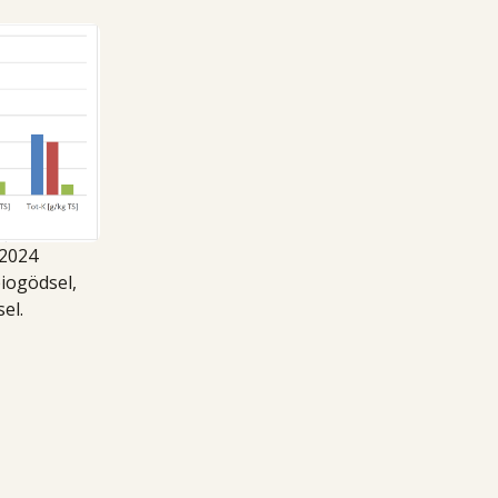
 2024
biogödsel,
el.