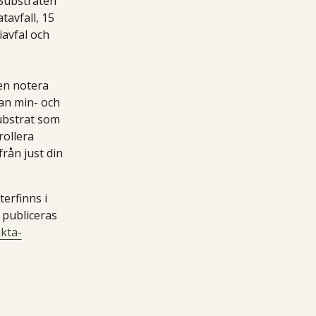
 Substraten
tavfall, 15
iavfal och
en notera
lan min- och
ubstrat som
rollera
från just din
erfinns i
 publiceras
akta-