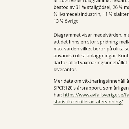
år 2024 visas i diagrammet nedan.
bestod av 31 % stallgödsel, 26 % ma
% livsmedelsindustrin, 11 % slakter
13 % övrigt.
Diagrammet visar medelvärden, m
att det finns en stor spridning mel
max-värden vilket beror på olika s
används i olika anläggningar. Kont
därför alltid växtnäringsinnehållet 
leverantör.
Mer data om växtnäringsinnehåll åt
SPCR120:s årsrapport, som årligen
här:
https://www.avfallsverige.se/f
statistik/certifierad-atervinning/