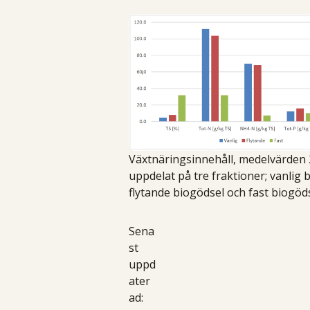
Växtnäringsinnehåll, medelvärden
uppdelat på tre fraktioner; vanlig 
flytande biogödsel och fast biogöds
Sena
st
uppd
ater
ad: