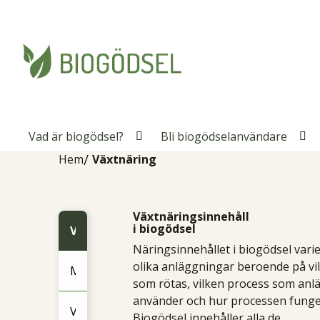
Vad är biogödsel?
Bli biogödselanvändare
Öppna
Öp
Hem
Växtnäring
Växtnäringsinnehåll
i biogödsel
Växtnäring
Näringsinnehållet i biogödsel vari
olika anläggningar beroende på vi
Mikronäring
som rötas, vilken process som an
använder och hur processen funge
Växtnäringseffekt
Biogödsel innehåller alla de