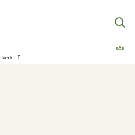
SÖK
elverk
Öppna