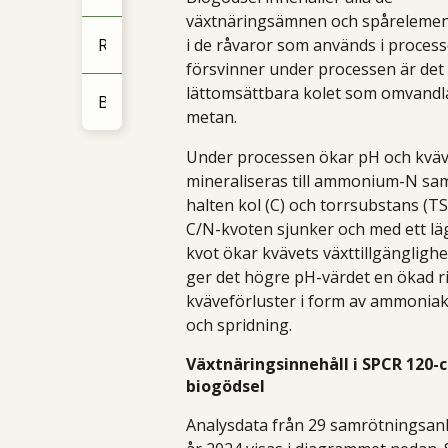
växtnäringsämnen och spårelemen
Renure
i de råvaror som används i proces
försvinner under processen är det
lättomsättbara kolet som omvandlas
Bördighetseffekt
metan.
Under processen ökar pH och kväv
mineraliseras till ammonium-N sa
halten kol (C) och torrsubstans (TS
C/N-kvoten sjunker och med ett lä
kvot ökar kvävets växttillgänglighe
ger det högre pH-värdet en ökad ri
kväveförluster i form av ammoniak 
och spridning.
Växtnäringsinnehåll i SPCR 120-c
biogödsel
Analysdata från 29 samrötningsan