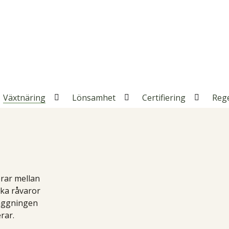
Växtnäring
Lönsamhet
Certifiering
Reg
pna
Öppna
Öppna
Öppna
erar mellan
lka råvaror
läggningen
rar.