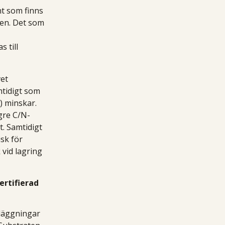
t som finns
sen. Det som
 till
et
mtidigt som
) minskar.
gre C/N-
t. Samtidigt
sk för
vid lagring
ertifierad
läggningar