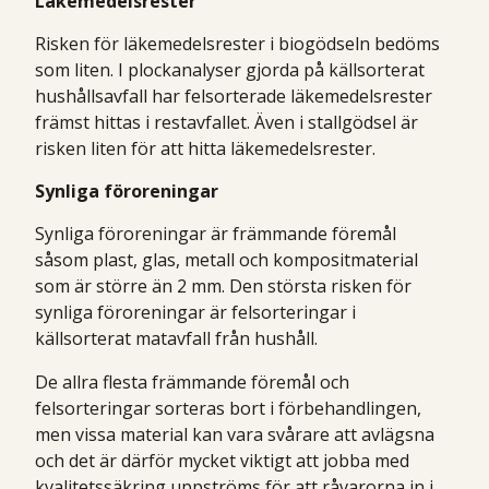
Läkemedelsrester
Risken för läkemedelsrester i biogödseln bedöms
som liten. I plockanalyser gjorda på källsorterat
hushållsavfall har felsorterade läkemedelsrester
främst hittas i restavfallet. Även i stallgödsel är
risken liten för att hitta läkemedelsrester.
Synliga föroreningar
Synliga föroreningar är främmande föremål
såsom plast, glas, metall och kompositmaterial
som är större än 2 mm. Den största risken för
synliga föroreningar är felsorteringar i
källsorterat matavfall från hushåll.
De allra flesta främmande föremål och
felsorteringar sorteras bort i förbehandlingen,
men vissa material kan vara svårare att avlägsna
och det är därför mycket viktigt att jobba med
kvalitetssäkring uppströms för att råvarorna in i